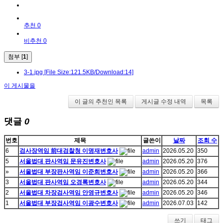
추천 0
비추천 0
첨부 [
1
]
3-1.jpg
[File Size:121.5KB/Download:14]
이 게시물을
이 글의 추천인 목록
게시글 수정 내역
목록
댓글
0
번호
제목
글쓴이
날짜
조회 수
6
검사장역임 前대검찰청 이명재변호사
admin
2026.05.20
350
5
서울법대 판사역임 문유진변호사
admin
2026.05.20
376
»
서울법대 부장판사역임 이준희변호사
admin
2026.05.20
366
3
서울법대 판사역임 오경록변호사
admin
2026.05.20
344
2
서울법대 차장검사역임 안영규변호사
admin
2026.05.20
346
1
서울법대 부장검사역임 이광수변호사
admin
2026.07.03
142
쓰기
태그