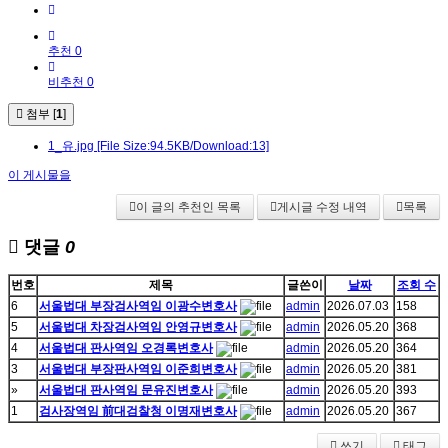
추천 0
비추천 0
첨부 [
1
]
1_유.jpg
[File Size:94.5KB/Download:13]
이 게시물을
이 글의 추천인 목록
게시글 수정 내역
목록
댓글
0
번호
제목
글쓴이
날짜
조회 수
6
서울법대 부장검사역임 이광수변호사
admin
2026.07.03
158
5
서울법대 차장검사역임 안영규변호사
admin
2026.05.20
368
4
서울법대 판사역임 오경록변호사
admin
2026.05.20
364
3
서울법대 부장판사역임 이준희변호사
admin
2026.05.20
381
»
서울법대 판사역임 문유진변호사
admin
2026.05.20
393
1
검사장역임 前대검찰청 이명재변호사
admin
2026.05.20
367
쓰기
태그